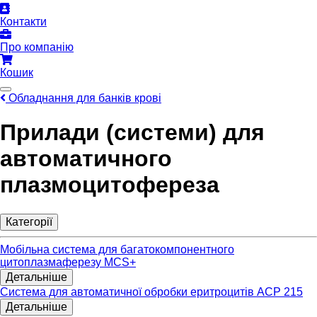
Контакти
Про компанію
Кошик
Обладнання для банків крові
Прилади (системи) для
автоматичного
плазмоцитофереза
Категорії
Мобільна система для багатокомпонентного
цитоплазмаферезу MCS+
Детальніше
Система для автоматичної обробки еритроцитів ACP 215
Детальніше