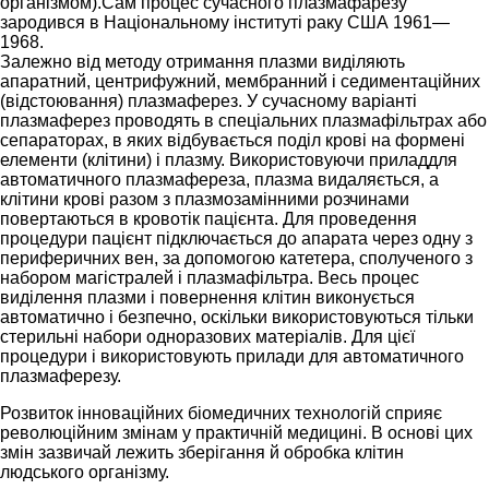
організмом).Сам процес сучасного плазмафарезу
зародився в Національному інституті раку США 1961—
1968.
Залежно від методу отримання плазми виділяють
апаратний, центрифужний, мембранний і седиментаційних
(відстоювання) плазмаферез. У сучасному варіанті
плазмаферез проводять в спеціальних плазмафільтрах або
сепараторах, в яких відбувається поділ крові на формені
елементи (клітини) і плазму. Використовуючи приладдля
автоматичного плазмафереза, плазма видаляється, а
клітини крові разом з плазмозамінними розчинами
повертаються в кровотік пацієнта. Для проведення
процедури пацієнт підключається до апарата через одну з
периферичних вен, за допомогою катетера, сполученого з
набором магістралей і плазмафільтра. Весь процес
виділення плазми і повернення клітин виконується
автоматично і безпечно, оскільки використовуються тільки
стерильні набори одноразових матеріалів. Для цієї
процедури і використовують прилади для автоматичного
плазмаферезу.
Розвиток інноваційних біомедичних технологій сприяє
революційним змінам у практичній медицині. В основі цих
змін зазвичай лежить зберігання й обробка клітин
людського організму.