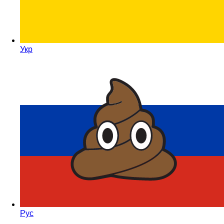
яття та
Укр
Рус