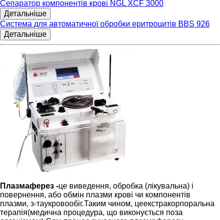
Сепаратор компонентів крові NGL XCF 3000
Детальніше
Система для автоматичної обробки еритроцитів BBS 926
Детальніше
Плазмаферез -
це виведення, обробка (лікувальна) і
повернення, або обмін плазми крові чи компонентів
плазми, з-таукровообіг.Таким чином, цеекстракорпоральна
терапія(медична процедура, що виконується поза