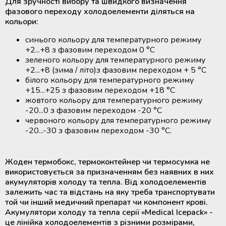
Для зручності вибору та швидкого визначення
фазового переходу холодоелементи діляться на
кольори:
синього кольору для температурного режиму
+2...+8 з фазовим переходом 0 °С
зеленого кольору для температурного режиму
+2...+8 (зима / літо)з фазовим переходом + 5 °С
білого кольору для температурного режиму
+15...+25 з фазовим переходом +18 °С
жовтого кольору для температурного режиму
-20...0 з фазовим переходом -20 °С
червоного кольору для температурного режиму
-20...-30 з фазовим переходом -30 °С.
Жоден термобокс, термоконтейнер чи термосумка не
використовується за призначенням без наявних в них
акумуляторів холоду та тепла. Від холодоелементів
залежить час та відстань на яку треба транспортувати
той чи інший медичний препарат чи компонент крові.
Акумулятори холоду та тепла серії «Medical Icepack» -
це лінійка холодоелементів з різними розмірами,