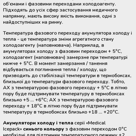
об’ємами і фазовими переходами холодоагенту.
Підходять до усіх сфер застосування медичного
напрямку, мають високу якість виконання, одні з
найдоступніших на ринку.
Температура фазового переходу акумулятора холоду і
тепла - це температура зміни агрегатного стану
холодоагенту (наповнювача). Наприклад, в
акумуляторах холоду з фазовим переходом + 5°С,
холодоагент (наповнювач) замерзне при температурі
нижче + 5°С. В момент замерзання / танення
відбувається поглинання тепла / холоду, що
призводить до стабілізації температури в термобоксах,
близької до температури фазового переходу. Тобто,
АХ з температурою фазового переходу + 5°С в літню
пору буде підтримувати температуру в термобоксах
близько +5 ... +6°С; АХ з температурою фазового
переходу + 18°С в літню пору буде підтримувати
температуру в термобоксах близько +18 ... +20°С.
Акумулятори холоду і тепла
серії «Medical
Icepack»
синього кольору
з фазовим переходом 0°С
необхідні для підтримки температурного режиму +2…