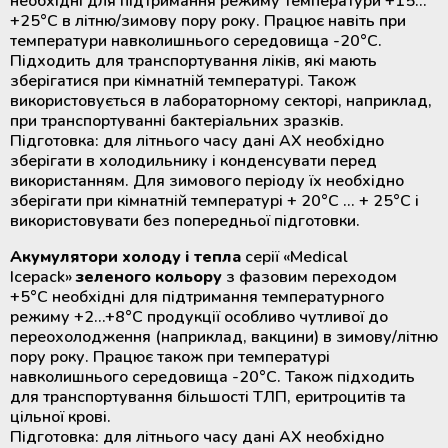
необхідні для підтримання режиму температури +15…
+25°С в літню/зимову пору року. Працює навіть при
температури навколишнього середовища -20°С.
Підходить для транспортування ліків, які мають
зберігатися при кімнатній температурі. Також
використовується в лабораторному секторі, наприклад,
при транспортуванні бактеріальних зразків.
Підготовка: для літнього часу дані АХ необхідно
зберігати в холодильнику і конденсувати перед
використанням. Для зимового періоду їх необхідно
зберігати при кімнатній температурі + 20°С ... + 25°С і
використовувати без попередньої підготовки.
Акумулятори холоду і тепла
серії «Medical
Icepack»
зеленого кольору
з фазовим переходом
+5°С необхідні для підтримання температурного
режиму +2…+8°С продукції особливо чутливої до
переохолодження (наприклад, вакцини) в зимову/літню
пору року. Працює також при температурі
навколишнього середовища -20°С. Також підходить
для транспортування більшості ТЛП, еритроцитів та
цільної крові.
Підготовка: для літнього часу дані АХ необхідно