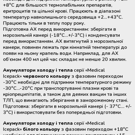
+8°С для більшості термолабільних препаратів,
еритроцитів та цільної крові. Працюють в діапазоні
температур навколишнього середовища +2...+43°С.
Працюють тільки в теплу пору року.
Підготовка АХ перед використанням: зберігати в
морозильній камері (-18°С…+/-3°С) і конденсувати
перед використанням. АХ витягнутий з морозильної
камери, повинен лежать при кімнатній температурі до
появи на ньому крапель води. Наприклад, для АХ
об’ємом 400 мл цей час складає не менше 20 хвилин.
Акумулятори холоду і тепла
серії «Medical
Icepack»
червоного кольору
з фазовим переходом
-30°С необхідні для підтримки температурного режиму
-30°С…-20°С при транспортуванні плазми крові та
кріопреципітатів, а також для деяких вакцин та інших
ТЛП, що вимагають зберігання в замороженому стані.
Підготовка: зберігати в морозильній камері (- 37°С… +/-
3°С) і використовувати без попередньої підготовки.
Акумулятори холоду і тепла
серії «Medical
Icepack»
білого кольору
з фазовим переходом +18°С