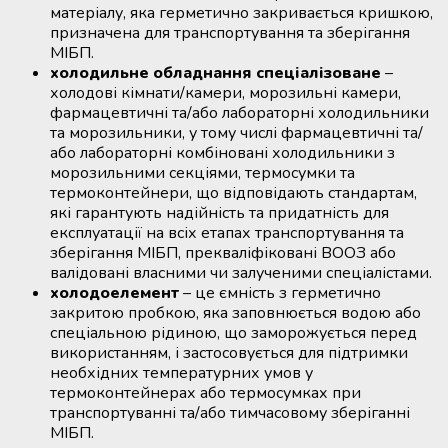
матеріалу, яка герметично закривається кришкою,
призначена для транспортування та зберігання
МІБП.
холодильне обладнання спеціалізоване
–
холодові кімнати/камери, морозильні камери,
фармацевтичні та/або лабораторні холодильники
та морозильники, у тому числі фармацевтичні та/
або лабораторні комбіновані холодильники з
морозильними секціями, термосумки та
термоконтейнери, що відповідають стандартам,
які гарантують надійність та придатність для
експлуатації на всіх етапах транспортування та
зберігання МІБП, прекваліфіковані ВООЗ або
валідовані власними чи залученими спеціалістами.
холодоелемент
– це ємність з герметично
закритою пробкою, яка заповнюється водою або
спеціальною рідиною, що заморожується перед
використанням, і застосовується для підтримки
необхідних температурних умов у
термоконтейнерах або термосумках при
транспортуванні та/або тимчасовому зберіганні
МІБП.