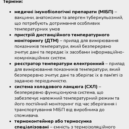
Терміни:
медичні імунобіологічні препарати (МІБП)
–
вакцини, анатоксини та алерген туберкульозний,
що потребують дотримання особливих
температурних умов
пристрій дистанційного температурного
моніторингу (ДТМ)
– прилад для вимірювання
показників температури, який безперервно
зчитує дані та передає їх засобами інформаційно-
комунікаційних систем.
реєстратор температури електронний
– прилад
для вимірювання показників температури, який
безперервно зчитує дані та зберігає їх в пам'яті із
заданою періодичністю.
система холодового ланцюга (СХЛ)
–
безперервно функціонуюча система, що
забезпечує належний температурний режим та
його постійний моніторинг під час зберігання і
транспортування МІБП від виробника до
споживача.
термоконтейнер або термосумка
спеціалізовані
– ємність з термоізоляційного