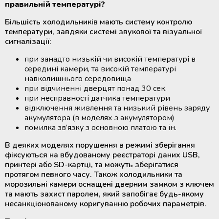
правильній температурі?
Більшість холодильників мають систему контролю
температури, завдяки системі звукової та візуальної
сигналізації:
при занадто низькій чи високій температурі в
середині камери, та високій температурі
навколишнього середовища
при відчиненні дверцят понад 30 сек.
при несправності датчика температури
відключення живлення та низький рівень заряду
акумулятора (в моделях з акумулятором)
помилка зв’язку з основною платою та ін.
В деяких моделях порушення в режимі зберігання
фіксуються на вбудованому реєстраторі даних USB,
принтері або SD-картці, та можуть зберігатися
протягом певного часу.
Також холодильники та
морозильні камери оснащені дверним замком з ключем
та мають захист паролем, який запобігає будь-якому
несанкціонованому коригуванню робочих параметрів.