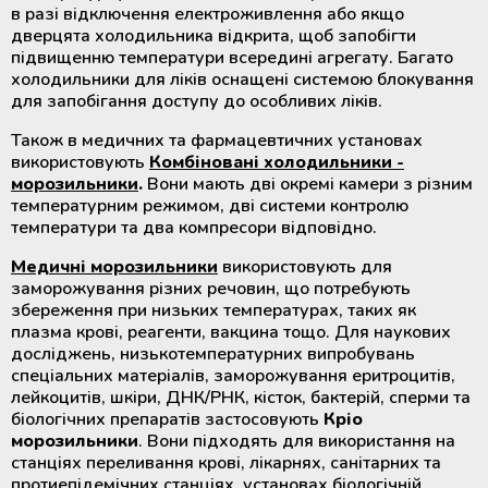
в разі відключення електроживлення або якщо
дверцята холодильника відкрита, щоб запобігти
підвищенню температури всередині агрегату. Багато
холодильники для ліків оснащені системою блокування
для запобігання доступу до особливих ліків.
Також в медичних та фармацевтичних установах
використовують
Комбіновані холодильники -
морозильники
.
Вони мають дві окремі камери з різним
температурним режимом, дві системи контролю
температури та два компресори відповідно.
Медичні морозильники
використовують для
заморожування різних речовин, що потребують
збереження при низьких температурах, таких як
плазма крові, реагенти, вакцина тощо. Для наукових
досліджень, низькотемпературних випробувань
спеціальних матеріалів, заморожування еритроцитів,
лейкоцитів, шкіри, ДНК/РНК, кісток, бактерій, сперми та
біологічних препаратів застосовують
Кріо
морозильники
. Вони підходять для використання на
станціях переливання крові, лікарнях, санітарних та
протиепідемічних станціях, установах біологічній