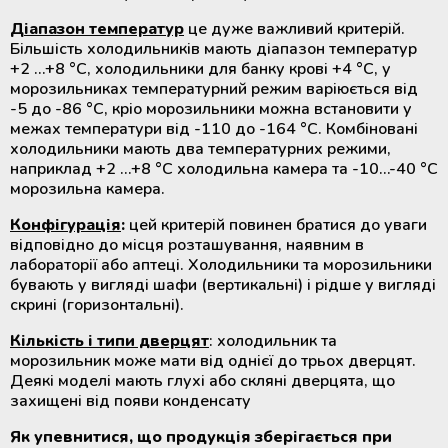
Діапазон температур
це дуже важливий критерій.
Більшість холодильників мають діапазон температур
+2 …+8 °C, холодильники для банку крові +4 °C, у
морозильниках температурний режим варіюється від
-5 до -86 °C, кріо морозильники можна встановити у
межах температури від -110 до -164 °C. Комбіновані
холодильники мають два температурних режими,
наприклад +2 …+8 °C холодильна камера та -10…-40 °C
морозильна камера.
Конфігурація
:
цей критерій повинен братися до уваги
відповідно до місця розташування, наявним в
лабораторії або аптеці. Холодильники та морозильники
бувають у вигляді шафи (вертикальні) і рідше у вигляді
скрині (горизонтальні).
Кількість і типи дверцят
: холодильник та
морозильник може мати від однієї до трьох дверцят.
Деякі моделі мають глухі або скляні дверцята, що
захищені від появи конденсату
Як упевнитися, що продукція зберігається при